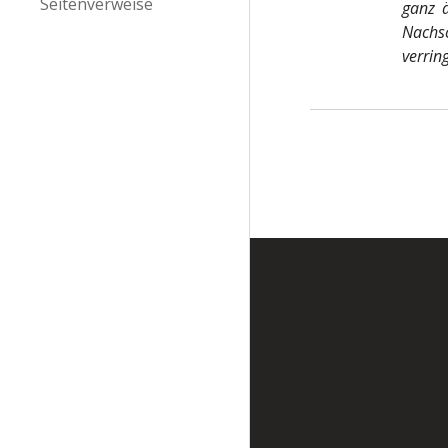
Seitenverweise
ganz ä
Nachs
verrin