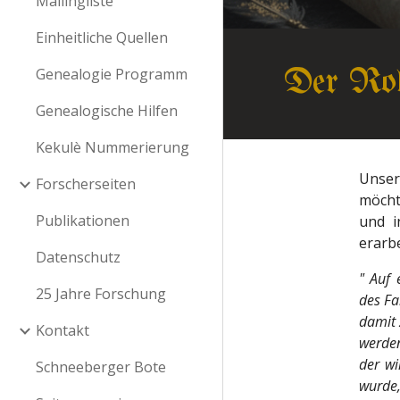
Mailingliste
Einheitliche Quellen
Genealogie Programm
Der Ro
Genealogische Hilfen
Kekulè Nummerierung
Unse
Forscherseiten
möcht
Publikationen
und 
erarbe
Datenschutz
" Auf 
25 Jahre Forschung
des Fa
damit 
Kontakt
werden
der wi
Schneeberger Bote
wurde,