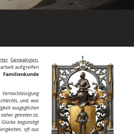
rter
Genealogen
,
rbeit aufgreifen
e
Familienkunde
e Vernachlässigung
chlechts, und, was
gkeit ausgeglichen
näher getreten ist,
 Glücke begünstigt
rigkeiten, oft aus