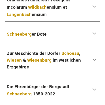
Orationes Funebres in exequiis
Incolarum
Wildbach
ensium et
Langenbach
ensium
Schneeberg
er Bote
Zur Geschichte der Dörfer
Schönau
,
Wiesen
&
Wiesenburg
im westlichen
Erzgebirge
Die Ehrenbürger der Bergstadt
Schneeberg
1850-2022